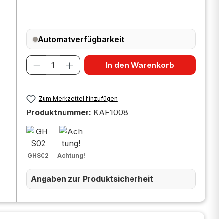
Automatverfügbarkeit
Produkt Anzahl: Gib den gewünscht
In den Warenkorb
Zum Merkzettel hinzufügen
Produktnummer:
KAP1008
GHS02
Achtung!
Angaben zur Produktsicherheit