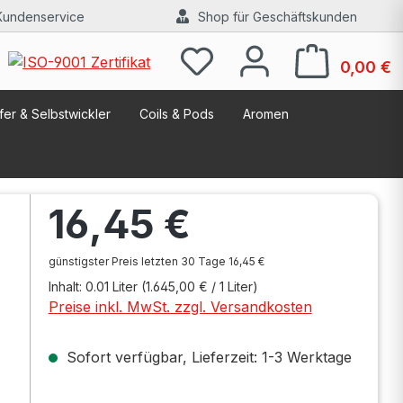
Kundenservice
Shop für Geschäftskunden
W
0,00 €
er & Selbstwickler
Coils & Pods
Aromen
Regulärer Preis:
16,45 €
-
günstigster Preis letzten 30 Tage 16,45 €
Inhalt:
0.01 Liter
(1.645,00 € / 1 Liter)
Preise inkl. MwSt. zzgl. Versandkosten
Sofort verfügbar, Lieferzeit: 1-3 Werktage