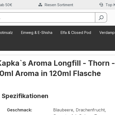
 ab 50€
Riesen Sortiment
Top 
otinsalz
Einweg & E-Shisha
Elfa & Closed Pod
Verdampf
Kapka`s Aroma Longfill - Thorn 
10ml Aroma in 120ml Flasche
Spezifikationen
Geschmack:
Blaubeere, Drachenfrucht,