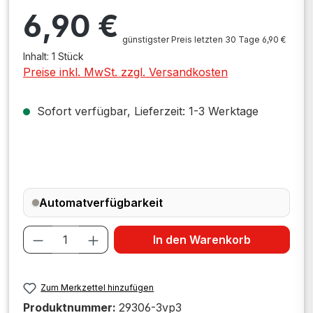
Regulärer Preis:
6,90 €
günstigster Preis letzten 30 Tage 6,90 €
Inhalt:
1 Stück
Preise inkl. MwSt. zzgl. Versandkosten
Sofort verfügbar, Lieferzeit: 1-3 Werktage
Automatverfügbarkeit
Produkt Anzahl: Gib den gewünschten W
In den Warenkorb
Zum Merkzettel hinzufügen
Produktnummer:
29306-3vp3