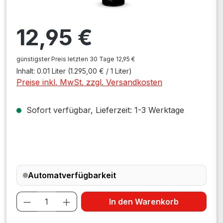
Regulärer Preis:
12,95 €
günstigster Preis letzten 30 Tage 12,95 €
Inhalt:
0.01 Liter
(1.295,00 € / 1 Liter)
Preise inkl. MwSt. zzgl. Versandkosten
Sofort verfügbar, Lieferzeit: 1-3 Werktage
Automatverfügbarkeit
Produkt Anzahl: Gib den gewünschten W
In den Warenkorb