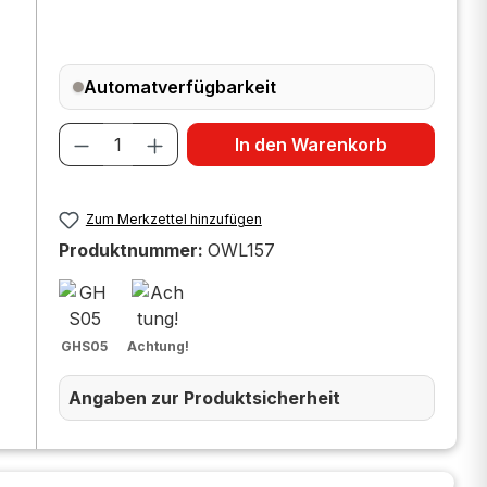
Automatverfügbarkeit
Produkt Anzahl: Gib den gewünscht
In den Warenkorb
Zum Merkzettel hinzufügen
Produktnummer:
OWL157
GHS05
Achtung!
Angaben zur Produktsicherheit