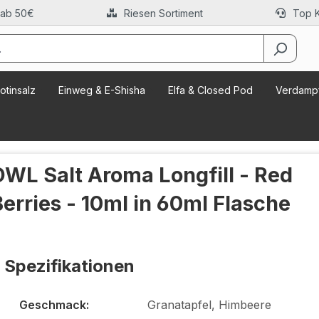
 ab 50€
Riesen Sortiment
Top 
otinsalz
Einweg & E-Shisha
Elfa & Closed Pod
Verdampf
OWL Salt Aroma Longfill - Red
Berries - 10ml in 60ml Flasche
Spezifikationen
Geschmack:
Granatapfel, Himbeere