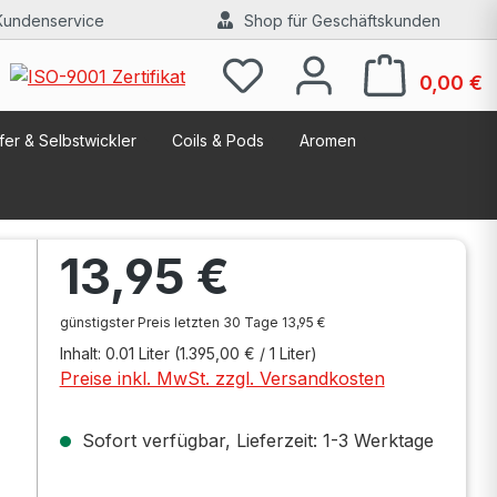
Kundenservice
Shop für Geschäftskunden
W
0,00 €
er & Selbstwickler
Coils & Pods
Aromen
Regulärer Preis:
13,95 €
günstigster Preis letzten 30 Tage 13,95 €
Inhalt:
0.01 Liter
(1.395,00 € / 1 Liter)
Preise inkl. MwSt. zzgl. Versandkosten
Sofort verfügbar, Lieferzeit: 1-3 Werktage