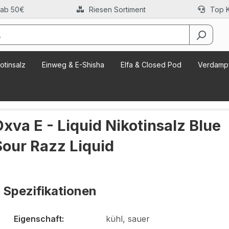
 ab 50€
Riesen Sortiment
Top 
otinsalz
Einweg & E-Shisha
Elfa & Closed Pod
Verdampf
Oxva E - Liquid Nikotinsalz Blue
Sour Razz Liquid
Spezifikationen
Eigenschaft:
kühl, sauer