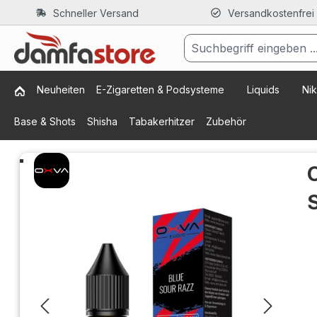
Schneller Versand
Versandkostenfrei
m Hauptinhalt springen
Zur Suche springen
Zur Hauptnavigation springen
Neuheiten
E-Zigaretten & Podsysteme
Liquids
Nik
Base & Shots
Shisha
Tabakerhitzer
Zubehör
Bildergalerie überspringen