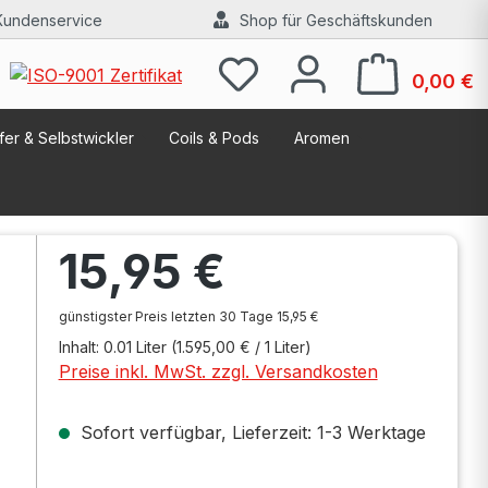
Kundenservice
Shop für Geschäftskunden
W
0,00 €
er & Selbstwickler
Coils & Pods
Aromen
Regulärer Preis:
15,95 €
günstigster Preis letzten 30 Tage 15,95 €
Inhalt:
0.01 Liter
(1.595,00 € / 1 Liter)
Preise inkl. MwSt. zzgl. Versandkosten
Sofort verfügbar, Lieferzeit: 1-3 Werktage