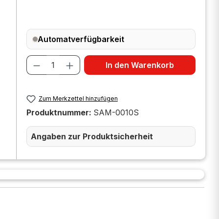
Automatverfügbarkeit
Produkt Anzahl: Gib den gewünscht
In den Warenkorb
Zum Merkzettel hinzufügen
Produktnummer:
SAM-0010S
Angaben zur Produktsicherheit