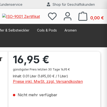
Kundenservice
Shop für Geschäftskunden
W
0,00 €
er & Selbstwickler
Coils & Pods
Aromen
Regulärer Preis:
16,95 €
r
günstigster Preis letzten 30 Tage 16,95 €
Inhalt:
0.01 Liter
(1.695,00 € / 1 Liter)
Preise inkl. MwSt. zzgl. Versandkosten
Nicht mehr verfügbar