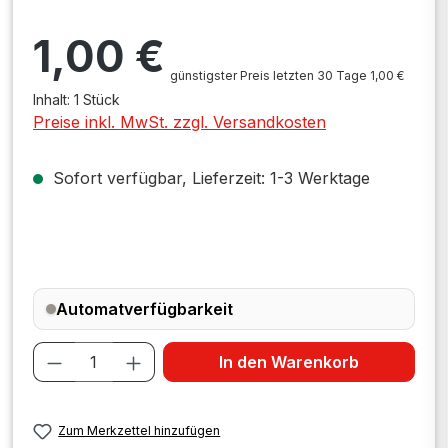
Regulärer Preis:
1,00 €
günstigster Preis letzten 30 Tage 1,00 €
Inhalt:
1 Stück
Preise inkl. MwSt. zzgl. Versandkosten
Sofort verfügbar, Lieferzeit: 1-3 Werktage
Automatverfügbarkeit
Produkt Anzahl: Gib den gewünschten W
In den Warenkorb
Zum Merkzettel hinzufügen