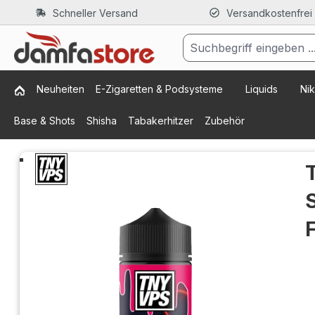
Schneller Versand
Versandkostenfrei
m Hauptinhalt springen
Zur Suche springen
Zur Hauptnavigation springen
Neuheiten
E-Zigaretten & Podsysteme
Liquids
Nik
Base & Shots
Shisha
Tabakerhitzer
Zubehör
Bildergalerie überspringen