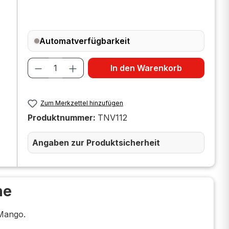
Automatverfügbarkeit
Produkt Anzahl: Gib den gewünscht
In den Warenkorb
Zum Merkzettel hinzufügen
Produktnummer:
TNV112
Angaben zur Produktsicherheit
he
 Mango.