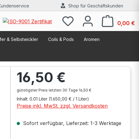
Kundenservice
Shop für Geschäftskunden
W
0,00 €
er & Selbstwickler
Coils & Pods
Aromen
Regulärer Preis:
16,50 €
günstigster Preis letzten 30 Tage 16,50 €
Inhalt:
0.01 Liter
(1.650,00 € / 1 Liter)
Preise inkl. MwSt. zzgl. Versandkosten
Sofort verfügbar, Lieferzeit: 1-3 Werktage