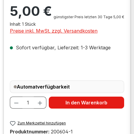
Regulärer Preis:
5,00 €
günstigster Preis letzten 30 Tage 5,00 €
Inhalt:
1 Stück
Preise inkl. MwSt. zzgl. Versandkosten
Sofort verfügbar, Lieferzeit: 1-3 Werktage
Automatverfügbarkeit
Produkt Anzahl: Gib den gewünschten W
In den Warenkorb
Zum Merkzettel hinzufügen
Produktnummer:
200604-1