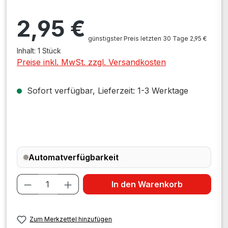
Regulärer Preis:
2,95 €
günstigster Preis letzten 30 Tage 2,95 €
Inhalt:
1 Stück
Preise inkl. MwSt. zzgl. Versandkosten
Sofort verfügbar, Lieferzeit: 1-3 Werktage
Automatverfügbarkeit
Produkt Anzahl: Gib den gewünschten W
In den Warenkorb
Zum Merkzettel hinzufügen