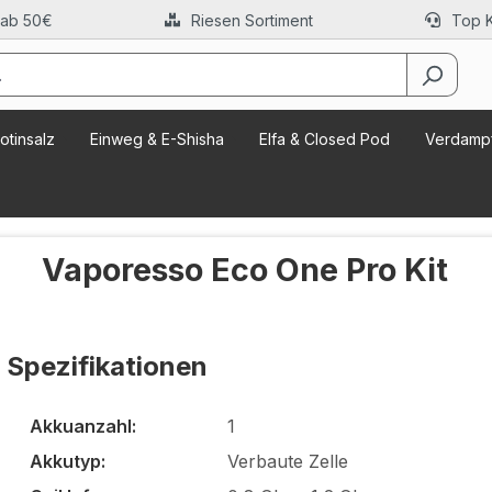
 ab 50€
Riesen Sortiment
Top 
otinsalz
Einweg & E-Shisha
Elfa & Closed Pod
Verdampf
Vaporesso Eco One Pro Kit
Spezifikationen
Akkuanzahl:
1
Akkutyp:
Verbaute Zelle