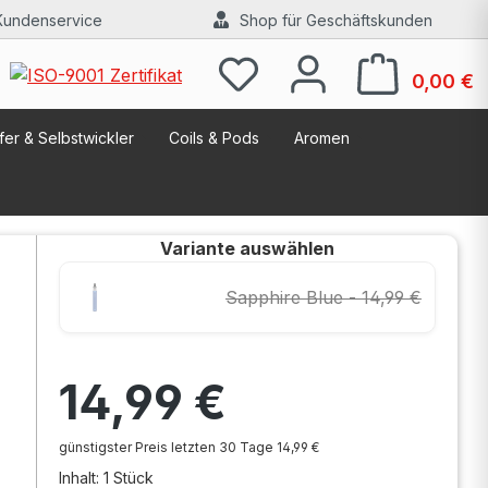
Kundenservice
Shop für Geschäftskunden
W
0,00 €
er & Selbstwickler
Coils & Pods
Aromen
Variante
auswählen
Sapphire Blue - 14,99 €
Regulärer Preis:
14,99 €
günstigster Preis letzten 30 Tage 14,99 €
Inhalt:
1 Stück