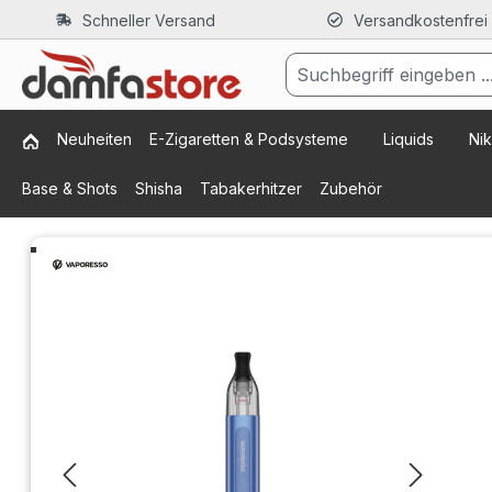
Schneller Versand
Versandkostenfrei
m Hauptinhalt springen
Zur Suche springen
Zur Hauptnavigation springen
Neuheiten
E-Zigaretten & Podsysteme
Liquids
Nik
Base & Shots
Shisha
Tabakerhitzer
Zubehör
Bildergalerie überspringen