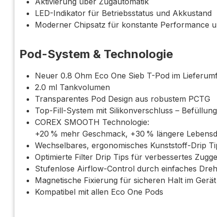
Aktivierung über Zugautomatik
LED-Indikator für Betriebsstatus und Akkustand
Moderner Chipsatz für konstante Performance u
Pod-System & Technologie
Neuer 0.8 Ohm Eco One Sieb T-Pod im Lieferum
2.0 ml Tankvolumen
Transparentes Pod Design aus robustem PCTG
Top-Fill-System mit Silikonverschluss – Befüllu
COREX SMOOTH Technologie:
+20 % mehr Geschmack, +30 % längere Lebensda
Wechselbares, ergonomisches Kunststoff-Drip Ti
Optimierte Filter Drip Tips für verbessertes Zug
Stufenlose Airflow-Control durch einfaches Dre
Magnetische Fixierung für sicheren Halt im Gerät
Kompatibel mit allen Eco One Pods