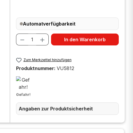
Automatverfügbarkeit
Produkt Anzahl: Gib den gewünscht
In den Warenkorb
Zum Merkzettel hinzufügen
Produktnummer:
VU5812
Gefahr!
Angaben zur Produktsicherheit