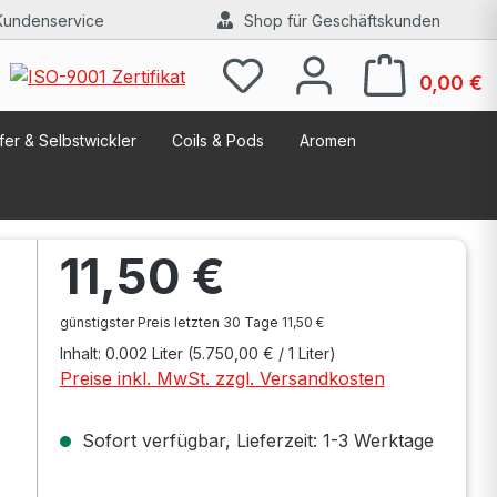
Kundenservice
Shop für Geschäftskunden
W
0,00 €
er & Selbstwickler
Coils & Pods
Aromen
Regulärer Preis:
11,50 €
günstigster Preis letzten 30 Tage 11,50 €
Inhalt:
0.002 Liter
(5.750,00 € / 1 Liter)
Preise inkl. MwSt. zzgl. Versandkosten
Sofort verfügbar, Lieferzeit: 1-3 Werktage