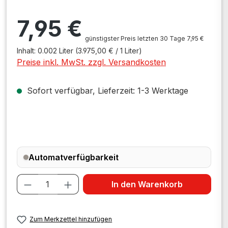
Regulärer Preis:
7,95 €
günstigster Preis letzten 30 Tage 7,95 €
Inhalt:
0.002 Liter
(3.975,00 € / 1 Liter)
Preise inkl. MwSt. zzgl. Versandkosten
Sofort verfügbar, Lieferzeit: 1-3 Werktage
Automatverfügbarkeit
Produkt Anzahl: Gib den gewünschten W
In den Warenkorb
Zum Merkzettel hinzufügen