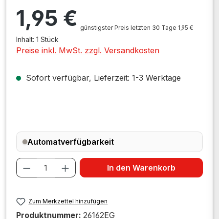
Regulärer Preis:
1,95 €
günstigster Preis letzten 30 Tage 1,95 €
Inhalt:
1 Stück
Preise inkl. MwSt. zzgl. Versandkosten
Sofort verfügbar, Lieferzeit: 1-3 Werktage
Automatverfügbarkeit
Produkt Anzahl: Gib den gewünschten W
In den Warenkorb
Zum Merkzettel hinzufügen
Produktnummer:
26162EG