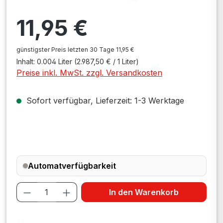
Regulärer Preis:
11,95 €
günstigster Preis letzten 30 Tage 11,95 €
Inhalt:
0.004 Liter
(2.987,50 € / 1 Liter)
Preise inkl. MwSt. zzgl. Versandkosten
Sofort verfügbar, Lieferzeit: 1-3 Werktage
Automatverfügbarkeit
Produkt Anzahl: Gib den gewünschten W
In den Warenkorb