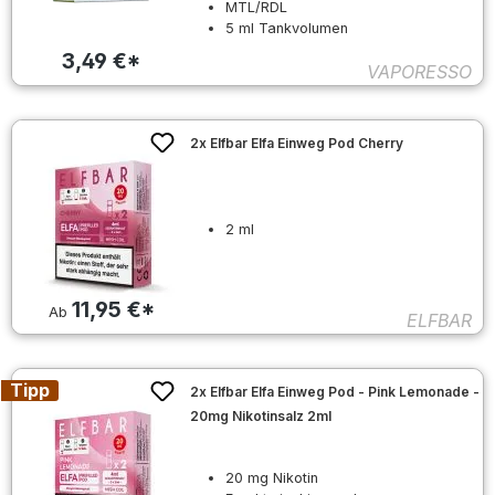
MTL/RDL
5 ml Tankvolumen
3,49 €*
VAPORESSO
2x Elfbar Elfa Einweg Pod Cherry
2 ml
11,95 €*
Ab
ELFBAR
Tipp
2x Elfbar Elfa Einweg Pod - Pink Lemonade -
20mg Nikotinsalz 2ml
20 mg Nikotin