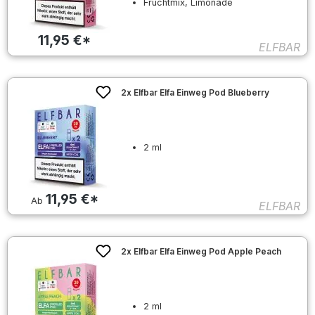
Fruchtmix, Limonade
11,95 €*
ELFBAR
2x Elfbar Elfa Einweg Pod Blueberry
2 ml
11,95 €*
Ab
ELFBAR
2x Elfbar Elfa Einweg Pod Apple Peach
2 ml