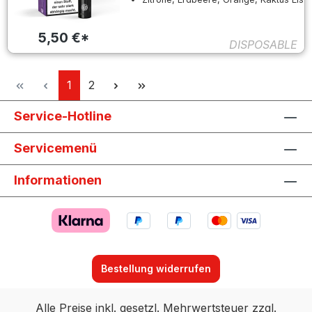
5,50 €*
DISPOSABLE
Seite
Seite
1
2
Service-Hotline
Servicemenü
Informationen
Bestellung widerrufen
Alle Preise inkl. gesetzl. Mehrwertsteuer zzgl.