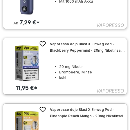
Mit 1000 mAh Akku
7,29 €*
Ab
VAPORESSO
Vaporesso dojo Blast X Einweg Pod -
Blackberry Peppermint - 20mg Nikotinsalz
10ml
20 mg Nikotin
Brombeere, Minze
kühl
11,95 €*
VAPORESSO
Vaporesso dojo Blast X Einweg Pod -
Pineapple Peach Mango - 20mg Nikotinsalz
10ml