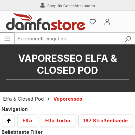
Shop für Geschäftskunden
Zum Hauptinhalt springen
VAPORESSEO ELFA &
CLOSED POD
Elfa & Closed Pod
Vaporesseo
Navigation
Elfa
Elfa Turbo
187 Straßenbande
Beliebteste Filter