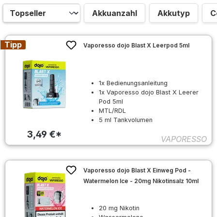
Akkuanzahl
Akkutyp
C
Tipp
Vaporesso dojo Blast X Leerpod 5ml
1x Bedienungsanleitung
1x Vaporesso dojo Blast X Leerer
Pod 5ml
MTL/RDL
5 ml Tankvolumen
3,49 €*
VAPORESSO
Vaporesso dojo Blast X Einweg Pod -
Watermelon Ice - 20mg Nikotinsalz 10ml
20 mg Nikotin