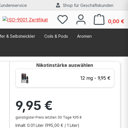
Kundenservice
Shop für Geschäftskunden
W
0,00 €
er & Selbstwickler
Coils & Pods
Aromen
Nikotinstärke
auswählen
12 mg - 9,95 €
Regulärer Preis:
9,95 €
günstigster Preis letzten 30 Tage 9,95 €
Inhalt:
0.01 Liter
(995,00 € / 1 Liter)