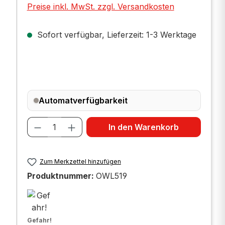
Preise inkl. MwSt. zzgl. Versandkosten
Sofort verfügbar, Lieferzeit: 1-3 Werktage
Automatverfügbarkeit
Produkt Anzahl: Gib den gewünscht
In den Warenkorb
Zum Merkzettel hinzufügen
Produktnummer:
OWL519
Gefahr!