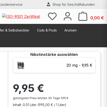
Kundenservice
Shop für Geschäftskunden
W
0,00 €
er & Selbstwickler
Coils & Pods
Aromen
Nikotinstärke
auswählen
20 mg - 9,95 €
Regulärer Preis:
9,95 €
günstigster Preis letzten 30 Tage 9,95 €
Inhalt:
0.01 Liter
(995,00 € / 1 Liter)