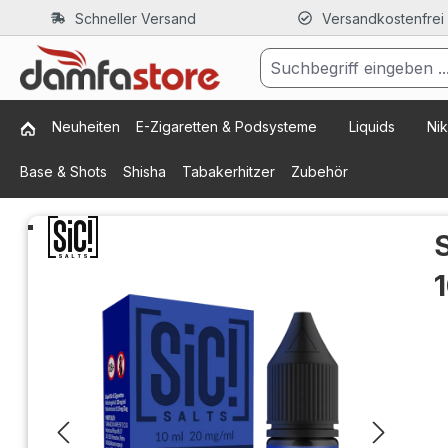
Schneller Versand
Versandkostenfrei
m Hauptinhalt springen
Zur Suche springen
Zur Hauptnavigation springen
Neuheiten
E-Zigaretten & Podsysteme
Liquids
Nik
Base & Shots
Shisha
Tabakerhitzer
Zubehör
Bildergalerie überspringen