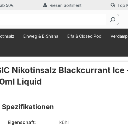
 ab 50€
Riesen Sortiment
Top 
otinsalz
Einweg & E-Shisha
Elfa & Closed Pod
Verdampf
SIC Nikotinsalz Blackcurrant Ice 
10ml Liquid
Spezifikationen
Eigenschaft:
kühl