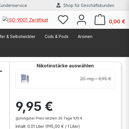
Kundenservice
Shop für Geschäftskunden
W
0,00 €
er & Selbstwickler
Coils & Pods
Aromen
Nikotinstärke
auswählen
-
20 mg - 9,95 €
Regulärer Preis:
9,95 €
günstigster Preis letzten 30 Tage 9,95 €
Inhalt:
0.01 Liter
(995,00 € / 1 Liter)