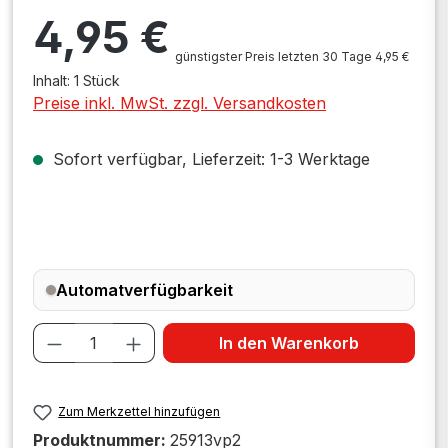
Regulärer Preis:
4,95 €
günstigster Preis letzten 30 Tage 4,95 €
Inhalt:
1 Stück
Preise inkl. MwSt. zzgl. Versandkosten
Sofort verfügbar, Lieferzeit: 1-3 Werktage
Automatverfügbarkeit
Produkt Anzahl: Gib den gewünschten W
In den Warenkorb
Zum Merkzettel hinzufügen
Produktnummer:
25913vp2