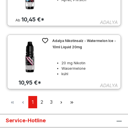
10,45 €*
Ab
ADALYA
Adalya Nikotinsalz - Watermelon Ice -
10ml Liquid 20mg
20 mg Nikotin
Wasermelone
kühl
10,95 €*
ADALYA
Seite
Seite
Seite
1
2
3
Service-Hotline