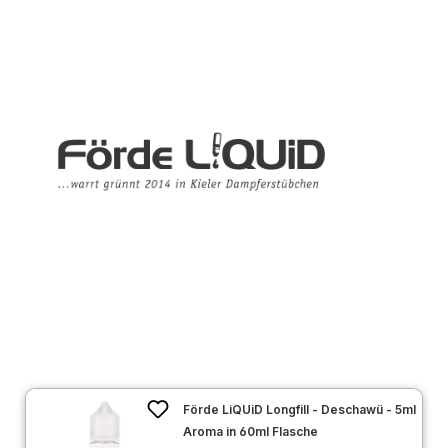
Förde LiQUiD Longfill - Deschawü - 5ml
Aroma in 60ml Flasche