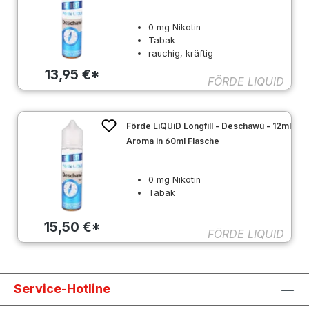
0 mg Nikotin
Tabak
rauchig, kräftig
13,95 €*
FÖRDE LIQUID
Förde LiQUiD Longfill - Deschawü - 12ml
Aroma in 60ml Flasche
0 mg Nikotin
Tabak
15,50 €*
FÖRDE LIQUID
Service-Hotline