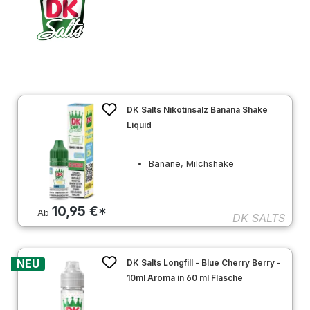
DK Salts Nikotinsalz Banana Shake
Liquid
Banane, Milchshake
10,95 €*
Ab
DK SALTS
NEU
DK Salts Longfill - Blue Cherry Berry -
10ml Aroma in 60 ml Flasche