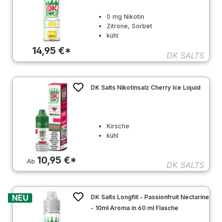
0 mg Nikotin
Zitrone, Sorbet
kühl
14,95 €*
DK SALTS
DK Salts Nikotinsalz Cherry Ice Liquid
Kirsche
kühl
10,95 €*
Ab
DK SALTS
NEU
DK Salts Longfill - Passionfruit Nectarine
- 10ml Aroma in 60 ml Flasche