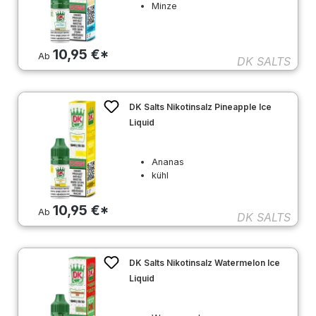
Minze
10,95 €*
Ab
DK SALTS
DK Salts Nikotinsalz Pineapple Ice
Liquid
Ananas
kühl
10,95 €*
Ab
DK SALTS
DK Salts Nikotinsalz Watermelon Ice
Liquid