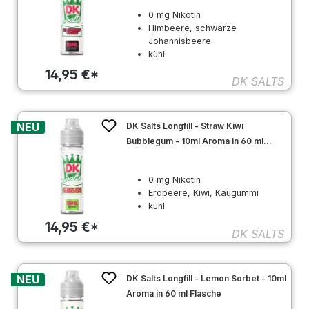
0 mg Nikotin
Himbeere, schwarze
Johannisbeere
kühl
14,95 €*
DK SALTS
NEU
DK Salts Longfill - Straw Kiwi
Bubblegum - 10ml Aroma in 60 ml
Flasche
0 mg Nikotin
Erdbeere, Kiwi, Kaugummi
kühl
14,95 €*
DK SALTS
NEU
DK Salts Longfill - Lemon Sorbet - 10ml
Aroma in 60 ml Flasche