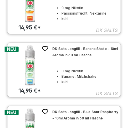
0 mg Nikotin
Passionsfrucht, Nektarine
kühl
14,95 €*
DK SALTS
NEU
DK Salts Longfill - Banana Shake - 10ml
Aroma in 60 ml Flasche
0 mg Nikotin
Banane, Milchshake
kühl
14,95 €*
DK SALTS
NEU
DK Salts Longfill - Blue Sour Raspberry
- 10ml Aroma in 60 ml Flasche