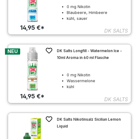
0 mg Nikotin
Blaubeere, Himbeere
kühl, sauer
14,95 €*
DK SALTS
NEU
DK Salts Longfill - Watermelon Ice -
10ml Aroma in 60 ml Flasche
0 mg Nikotin
Wassermelone
kühl
14,95 €*
DK SALTS
DK Salts Nikotinsalz Sicilian Lemon
Liquid