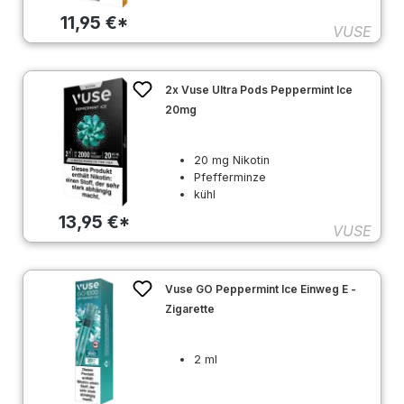
11,95 €*
VUSE
2x Vuse Ultra Pods Peppermint Ice
20mg
20 mg Nikotin
Pfefferminze
kühl
13,95 €*
VUSE
Vuse GO Peppermint Ice Einweg E -
Zigarette
2 ml