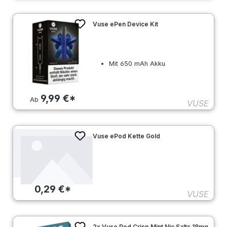
Vuse ePen Device Kit
Mit 650 mAh Akku
9,99 €*
Ab
VUSE
Vuse ePod Kette Gold
0,29 €*
VUSE
2x Vuse Pod Crisp Mint Nic Salts 18mg