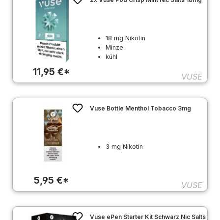
18 mg Nikotin
Minze
kühl
11,95 €*
VUSE
Vuse Bottle Menthol Tobacco 3mg
3 mg Nikotin
5,95 €*
VUSE
Vuse ePen Starter Kit Schwarz Nic Salts