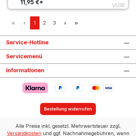
11,95 €*
VUSE
Seite
Seite
Seite
1
2
3
Service-Hotline
Servicemenü
Informationen
Bestellung widerrufen
Alle Preise inkl. gesetzl. Mehrwertsteuer zzgl.
Versandkosten
und ggf. Nachnahmegebühren, wenn