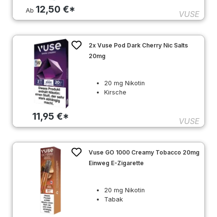
12,50 €*
Ab
VUSE
2x Vuse Pod Dark Cherry Nic Salts
20mg
20 mg Nikotin
Kirsche
11,95 €*
VUSE
Vuse GO 1000 Creamy Tobacco 20mg
Einweg E-Zigarette
20 mg Nikotin
Tabak