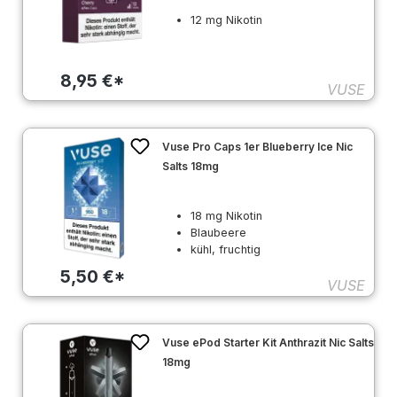
12 mg Nikotin
8,95 €*
VUSE
Vuse Pro Caps 1er Blueberry Ice Nic
Salts 18mg
18 mg Nikotin
Blaubeere
kühl, fruchtig
5,50 €*
VUSE
Vuse ePod Starter Kit Anthrazit Nic Salts
18mg