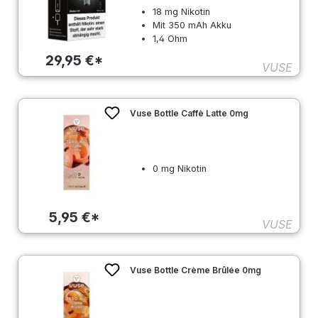
18 mg Nikotin
Mit 350 mAh Akku
1,4 Ohm
29,95 €*
VUSE
Vuse Bottle Caffè Latte 0mg
0 mg Nikotin
5,95 €*
VUSE
Vuse Bottle Crème Brûlée 0mg