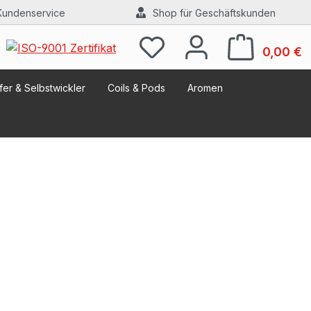
Kundenservice
Shop für Geschäftskunden
W
0,00 €
er & Selbstwickler
Coils & Pods
Aromen