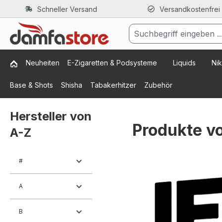
Schneller Versand
Versandkostenfrei
m Hauptinhalt springen
Zur Suche springen
Zur Hauptnavigation springen
Neuheiten
E-Zigaretten & Podsysteme
Liquids
Nik
Base & Shots
Shisha
Tabakerhitzer
Zubehör
Hersteller von
Produkte v
A-Z
#
A
B