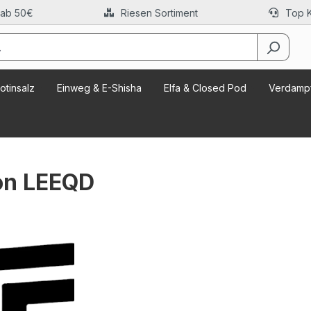
 ab 50€
Riesen Sortiment
Top 
otinsalz
Einweg & E-Shisha
Elfa & Closed Pod
Verdampf
on LEEQD