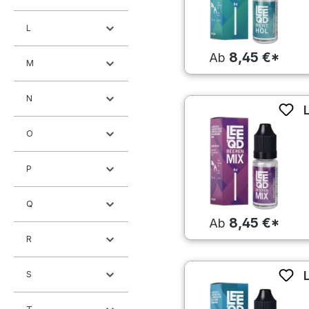
L
8,45 €*
Ab
M
N
O
P
Q
8,45 €*
Ab
R
S