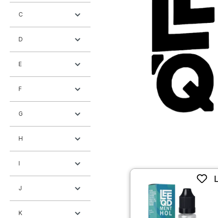
C
D
E
F
G
H
I
J
K