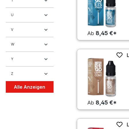
T
U
V
8,45 €*
Ab
W
Y
Z
Alle Anzeigen
8,45 €*
Ab