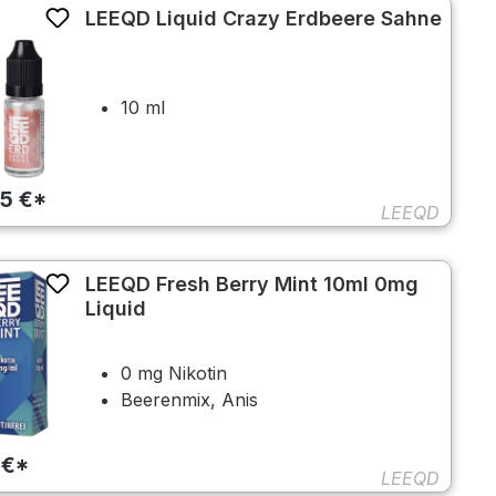
LEEQD Liquid Crazy Erdbeere Sahne
10 ml
45 €*
LEEQD
LEEQD Fresh Berry Mint 10ml 0mg
Liquid
0 mg Nikotin
Beerenmix, Anis
 €*
LEEQD