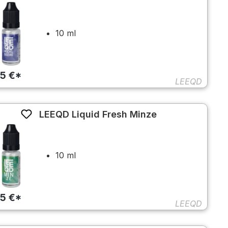
10 ml
45 €*
LEEQD
LEEQD Liquid Fresh Minze
10 ml
45 €*
LEEQD