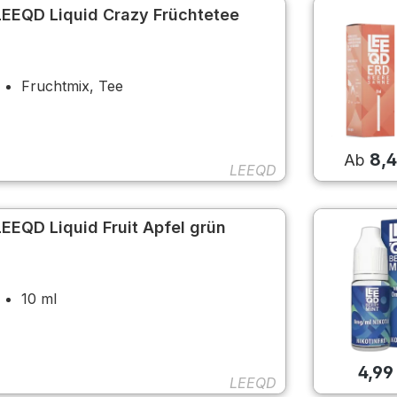
LEEQD Liquid Crazy Früchtetee
Fruchtmix, Tee
8,
Ab
LEEQD
LEEQD Liquid Fruit Apfel grün
10 ml
4,99
LEEQD