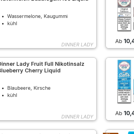
Wassermelone, Kaugummi
kühl
10,
Ab
DINNER LADY
Dinner Lady Fruit Full Nikotinsalz
Blueberry Cherry Liquid
Blaubeere, Kirsche
kühl
10,
Ab
DINNER LADY