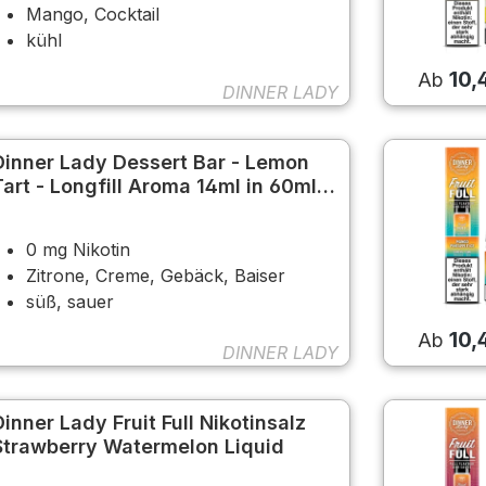
Mango, Cocktail
kühl
10,
Ab
DINNER LADY
Dinner Lady Dessert Bar - Lemon
Tart - Longfill Aroma 14ml in 60ml
Flasche
0 mg Nikotin
Zitrone, Creme, Gebäck, Baiser
süß, sauer
10,
Ab
DINNER LADY
Dinner Lady Fruit Full Nikotinsalz
Strawberry Watermelon Liquid