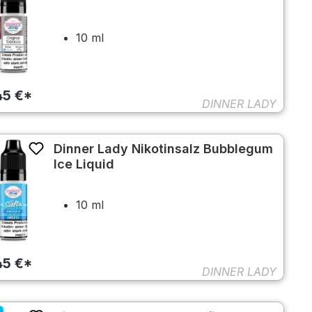
10 ml
45 €*
DINNER LADY
Dinner Lady Nikotinsalz Bubblegum
Ice Liquid
10 ml
45 €*
DINNER LADY