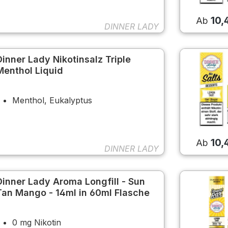
10,
Ab
DINNER LADY
Dinner Lady Nikotinsalz Triple
Menthol Liquid
Menthol, Eukalyptus
10,
Ab
DINNER LADY
Dinner Lady Aroma Longfill - Sun
Tan Mango - 14ml in 60ml Flasche
0 mg Nikotin