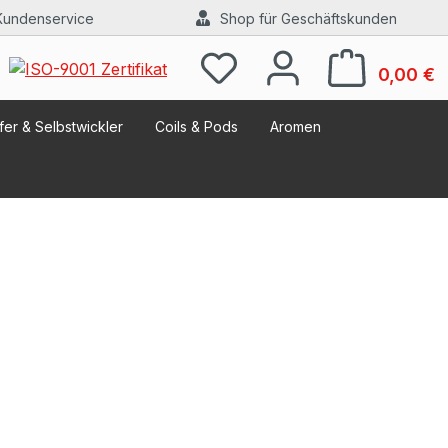
Kundenservice
Shop für Geschäftskunden
W
0,00 €
er & Selbstwickler
Coils & Pods
Aromen