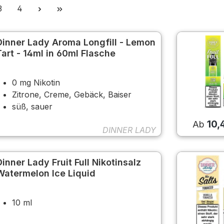
Seite
Seite
3
4
Dinner Lady Aroma Longfill - Lemon
Tart - 14ml in 60ml Flasche
0 mg Nikotin
Zitrone, Creme, Gebäck, Baiser
süß, sauer
10,
Ab
DINNER LADY
Dinner Lady Fruit Full Nikotinsalz
Watermelon Ice Liquid
10 ml