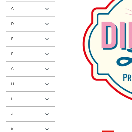
C
D
E
F
G
H
I
J
K