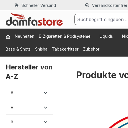
Schneller Versand
Versandkostenfrei
m Hauptinhalt springen
Zur Suche springen
Zur Hauptnavigation springen
Neuheiten
E-Zigaretten & Podsysteme
Liquids
Nik
Base & Shots
Shisha
Tabakerhitzer
Zubehör
Hersteller von
Produkte v
A-Z
#
A
B