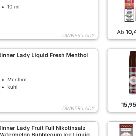
10 ml
10,
Ab
DINNER LADY
Dinner Lady Liquid Fresh Menthol
Menthol
kühl
15,9
DINNER LADY
Dinner Lady Fruit Full Nikotinsalz
Watermelon Bubblegum Ice Liquid