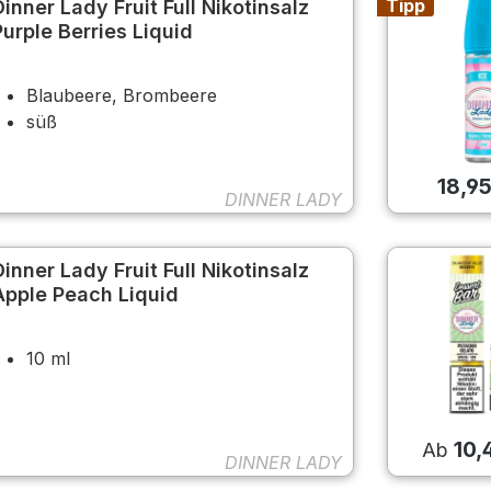
Tipp
Dinner Lady Fruit Full Nikotinsalz
Purple Berries Liquid
Blaubeere, Brombeere
süß
18,9
DINNER LADY
Dinner Lady Fruit Full Nikotinsalz
Apple Peach Liquid
10 ml
10,
Ab
DINNER LADY