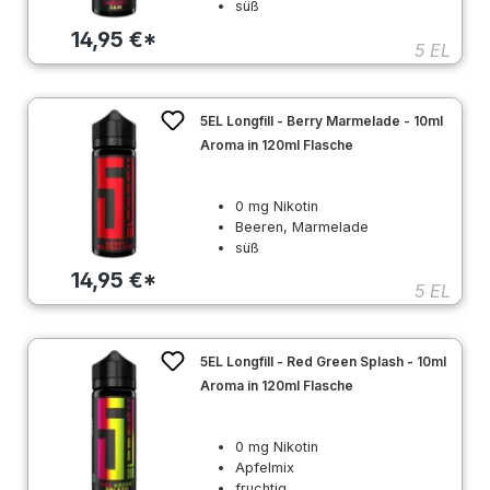
süß
14,95 €*
5 EL
5EL Longfill - Berry Marmelade - 10ml
Aroma in 120ml Flasche
0 mg Nikotin
Beeren, Marmelade
süß
14,95 €*
5 EL
5EL Longfill - Red Green Splash - 10ml
Aroma in 120ml Flasche
0 mg Nikotin
Apfelmix
fruchtig