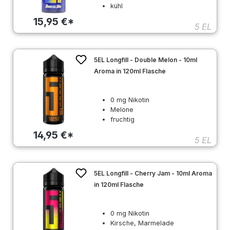
kühl
15,95 €*
5 EL
5EL Longfill - Double Melon - 10ml
Aroma in 120ml Flasche
0 mg Nikotin
Melone
fruchtig
14,95 €*
5 EL
5EL Longfill - Cherry Jam - 10ml Aroma
in 120ml Flasche
0 mg Nikotin
Kirsche, Marmelade