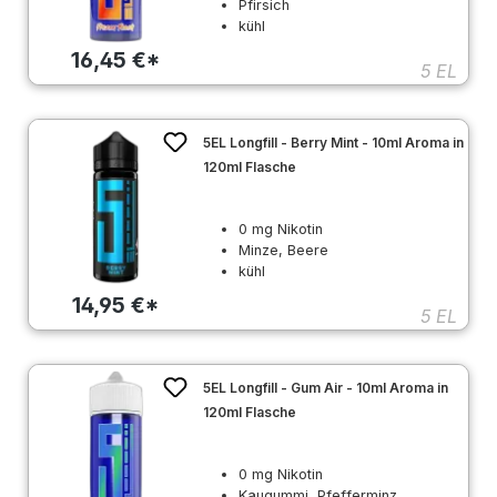
Pfirsich
kühl
16,45 €*
5 EL
5EL Longfill - Berry Mint - 10ml Aroma in
120ml Flasche
0 mg Nikotin
Minze, Beere
kühl
14,95 €*
5 EL
5EL Longfill - Gum Air - 10ml Aroma in
120ml Flasche
0 mg Nikotin
Kaugummi, Pfefferminz