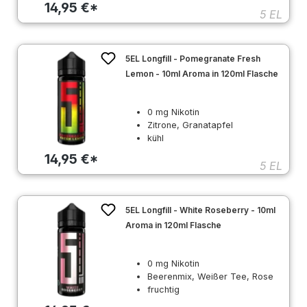
14,95 €*
5 EL
5EL Longfill - Pomegranate Fresh
Lemon - 10ml Aroma in 120ml Flasche
0 mg Nikotin
Zitrone, Granatapfel
kühl
14,95 €*
5 EL
5EL Longfill - White Roseberry - 10ml
Aroma in 120ml Flasche
0 mg Nikotin
Beerenmix, Weißer Tee, Rose
fruchtig