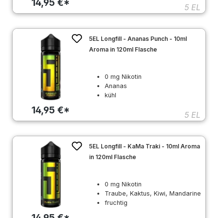
14,95 €*
5 EL
5EL Longfill - Ananas Punch - 10ml
Aroma in 120ml Flasche
0 mg Nikotin
Ananas
kühl
14,95 €*
5 EL
5EL Longfill - KaMa Traki - 10ml Aroma
in 120ml Flasche
0 mg Nikotin
Traube, Kaktus, Kiwi, Mandarine
fruchtig
14,95 €*