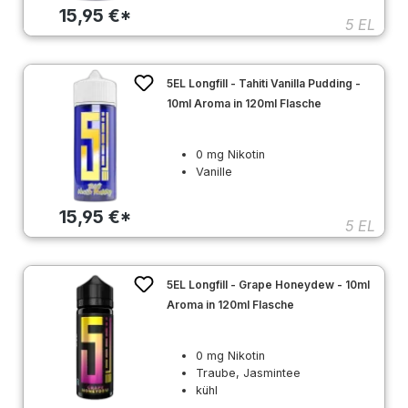
15,95 €*
5 EL
5EL Longfill - Tahiti Vanilla Pudding -
10ml Aroma in 120ml Flasche
0 mg Nikotin
Vanille
15,95 €*
5 EL
5EL Longfill - Grape Honeydew - 10ml
Aroma in 120ml Flasche
0 mg Nikotin
Traube, Jasmintee
kühl