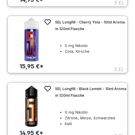
5 EL
5EL Longfill - Cherry Yola - 10ml Aroma
in 120ml Flasche
0 mg Nikotin
Cola, Kirsche
15,95 €*
5 EL
5EL Longfill - Black Lemint - 10ml Aroma
in 120ml Flasche
0 mg Nikotin
Zitrone, Minze, Schwarztee
kühl
14,95 €*