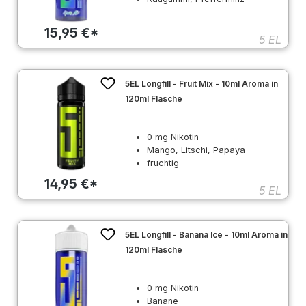
15,95 €*
5 EL
5EL Longfill - Fruit Mix - 10ml Aroma in
120ml Flasche
0 mg Nikotin
Mango, Litschi, Papaya
fruchtig
14,95 €*
5 EL
5EL Longfill - Banana Ice - 10ml Aroma in
120ml Flasche
0 mg Nikotin
Banane