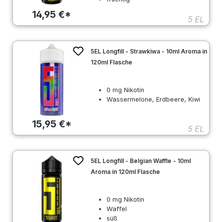
14,95 €*
5 EL
5EL Longfill - Strawkiwa - 10ml Aroma in
120ml Flasche
0 mg Nikotin
Wassermelone, Erdbeere, Kiwi
15,95 €*
5 EL
5EL Longfill - Belgian Waffle - 10ml
Aroma in 120ml Flasche
0 mg Nikotin
Waffel
süß