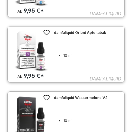
9,95 €*
Ab
DAMFALIQUID
damfaliquid Orient Apfeltabak
10 ml
9,95 €*
Ab
DAMFALIQUID
damfaliquid Wassermelone V2
10 ml