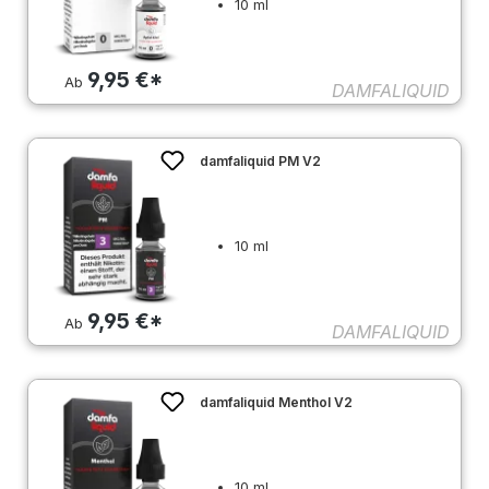
10 ml
9,95 €*
Ab
DAMFALIQUID
damfaliquid PM V2
10 ml
9,95 €*
Ab
DAMFALIQUID
damfaliquid Menthol V2
10 ml