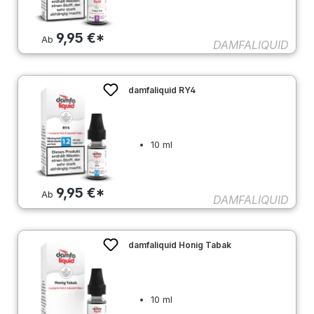
9,95 €*
Ab
DAMFALIQUID
damfaliquid RY4
10 ml
9,95 €*
Ab
DAMFALIQUID
damfaliquid Honig Tabak
10 ml