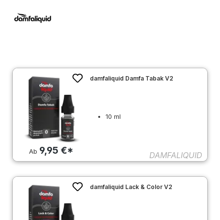
damfaliquid Damfa Tabak V2
10 ml
9,95 €*
Ab
DAMFALIQUID
damfaliquid Lack & Color V2