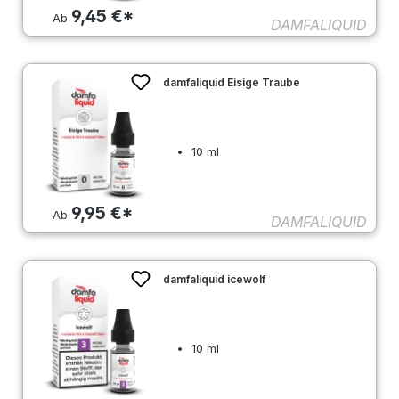
9,45 €*
Ab
DAMFALIQUID
damfaliquid Eisige Traube
10 ml
9,95 €*
Ab
DAMFALIQUID
damfaliquid icewolf
10 ml