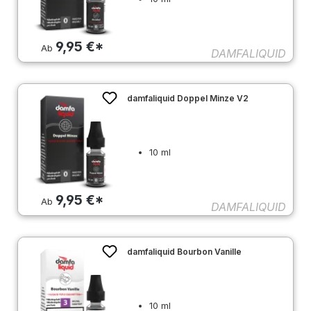
9,95 €*
Ab
DAMFALIQUID
damfaliquid Doppel Minze V2
10 ml
9,95 €*
Ab
DAMFALIQUID
damfaliquid Bourbon Vanille
10 ml