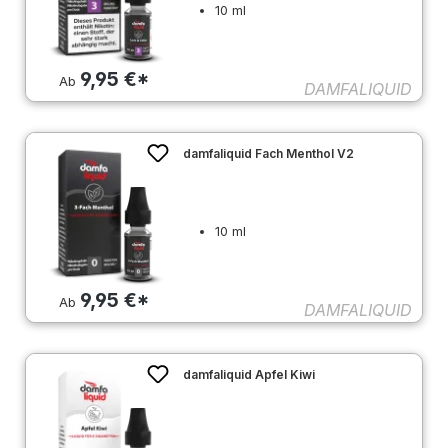
10 ml
9,95 €*
Ab
DAMFALIQUID
damfaliquid Fach Menthol V2
10 ml
9,95 €*
Ab
DAMFALIQUID
damfaliquid Apfel Kiwi