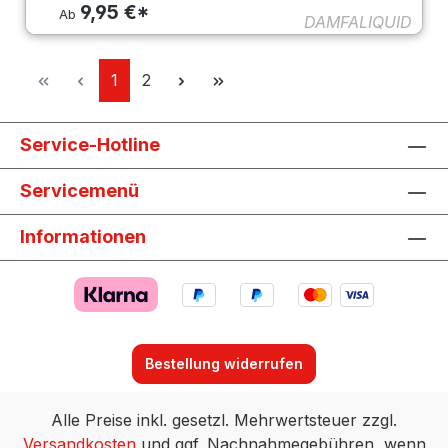
9,95 €*
Ab
DAMFALIQUID
Seite
Seite
1
2
Service-Hotline
Servicemenü
Informationen
Bestellung widerrufen
Alle Preise inkl. gesetzl. Mehrwertsteuer zzgl.
Versandkosten
und ggf. Nachnahmegebühren, wenn