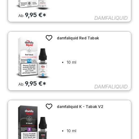
9,95 €*
Ab
DAMFALIQUID
damfaliquid Red Tabak
10 ml
9,95 €*
Ab
DAMFALIQUID
damfaliquid K - Tabak V2
10 ml