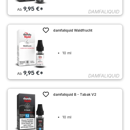
9,95 €*
Ab
DAMFALIQUID
damfaliquid Waldfrucht
10 ml
9,95 €*
Ab
DAMFALIQUID
damfaliquid B - Tabak V2
10 ml