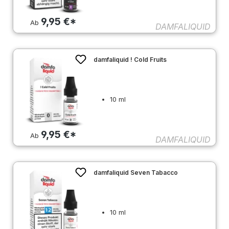
9,95 €*
Ab
DAMFALIQUID
damfaliquid ! Cold Fruits
10 ml
9,95 €*
Ab
DAMFALIQUID
damfaliquid Seven Tabacco
10 ml