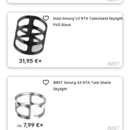
Imist Simurg V2 RTA Tankshield Skylight
PVD Black
31,95 €*
IMIST
IMIST Simurg SX RTA Tank Shield
Skylight
7,99 €*
Ab
IMIST