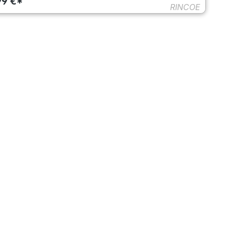
99 €*
RINCOE