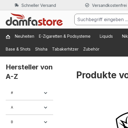
Schneller Versand
Versandkostenfrei
m Hauptinhalt springen
Zur Suche springen
Zur Hauptnavigation springen
Neuheiten
E-Zigaretten & Podsysteme
Liquids
Nik
Base & Shots
Shisha
Tabakerhitzer
Zubehör
Hersteller von
Produkte v
A-Z
#
A
B