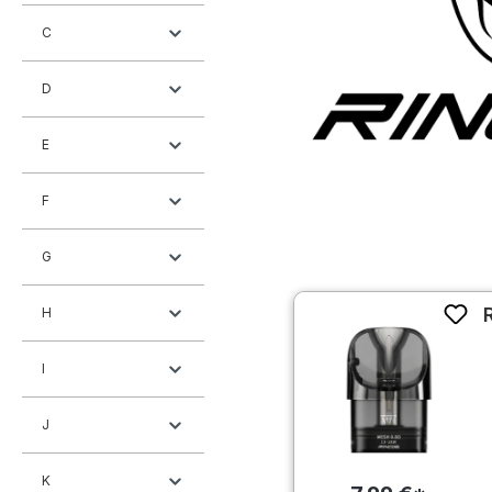
C
D
E
F
G
H
I
J
K