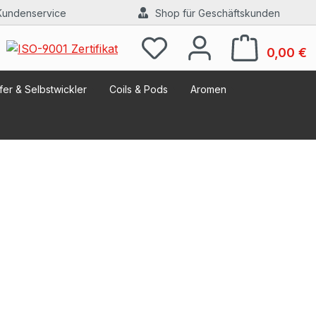
Kundenservice
Shop für Geschäftskunden
W
0,00 €
er & Selbstwickler
Coils & Pods
Aromen