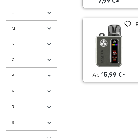
7,99 €*
L
M
N
O
15,99 €*
Ab
P
Q
R
S