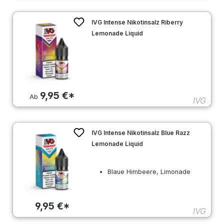
IVG Intense Nikotinsalz Riberry
Lemonade Liquid
9,95 €*
Ab
IVG
IVG Intense Nikotinsalz Blue Razz
Lemonade Liquid
Blaue Himbeere, Limonade
9,95 €*
IVG