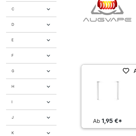
C
D
E
F
G
H
I
J
1,95 €*
Ab
K