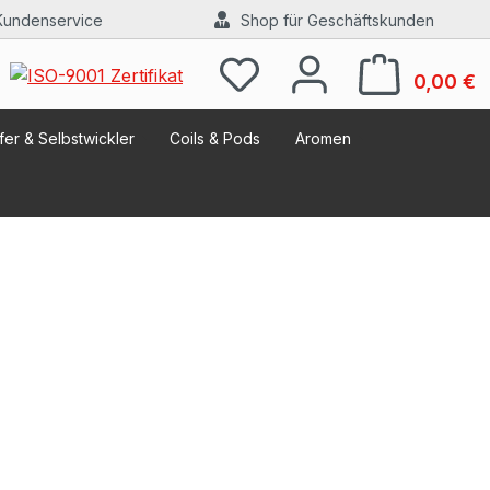
Kundenservice
Shop für Geschäftskunden
W
0,00 €
er & Selbstwickler
Coils & Pods
Aromen