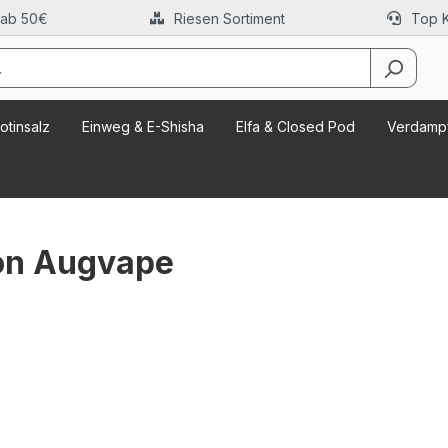
 ab 50€
Riesen Sortiment
Top 
otinsalz
Einweg & E-Shisha
Elfa & Closed Pod
Verdampf
on Augvape