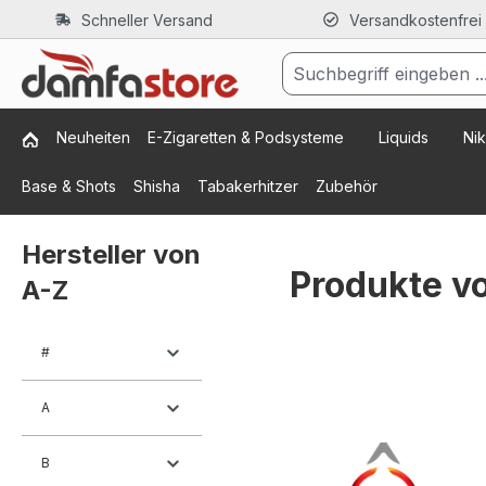
Schneller Versand
Versandkostenfrei
m Hauptinhalt springen
Zur Suche springen
Zur Hauptnavigation springen
Neuheiten
E-Zigaretten & Podsysteme
Liquids
Nik
Base & Shots
Shisha
Tabakerhitzer
Zubehör
Hersteller von
Produkte v
A-Z
#
A
B