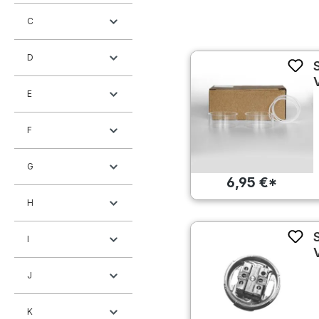
C
D
E
F
G
6,95 €*
H
I
J
K