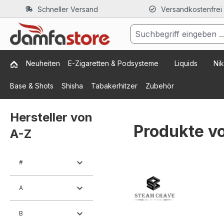
Schneller Versand
Versandkostenfrei
m Hauptinhalt springen
Zur Suche springen
Zur Hauptnavigation springen
Neuheiten
E-Zigaretten & Podsysteme
Liquids
Nik
Base & Shots
Shisha
Tabakerhitzer
Zubehör
Hersteller von
Produkte v
A-Z
#
A
B