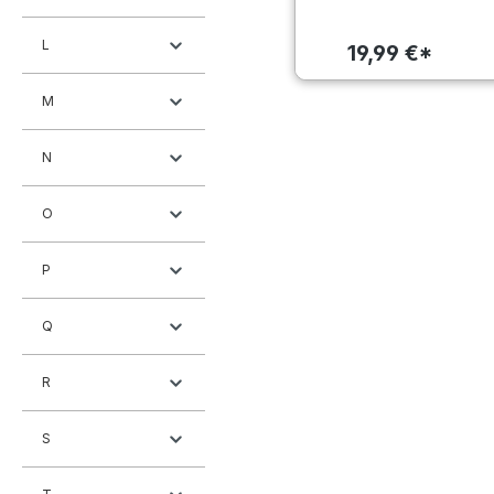
L
19,99 €*
M
N
O
P
Q
R
S