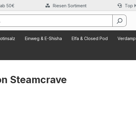
 ab 50€
Riesen Sortiment
Top 
otinsalz
Einweg & E-Shisha
Elfa & Closed Pod
Verdampf
on Steamcrave