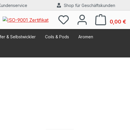
Kundenservice
Shop für Geschäftskunden
W
0,00 €
er & Selbstwickler
Coils & Pods
Aromen