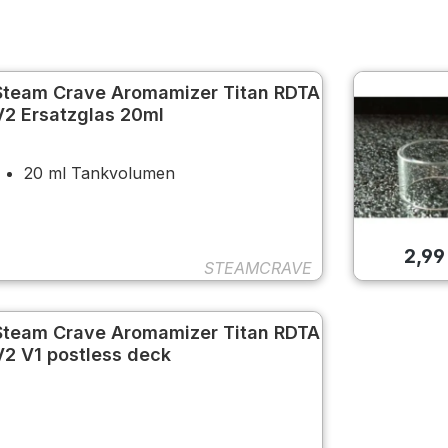
Steam Crave Aromamizer Titan RDTA
V2 Ersatzglas 20ml
20 ml Tankvolumen
2,99
STEAMCRAVE
Steam Crave Aromamizer Titan RDTA
V2 V1 postless deck