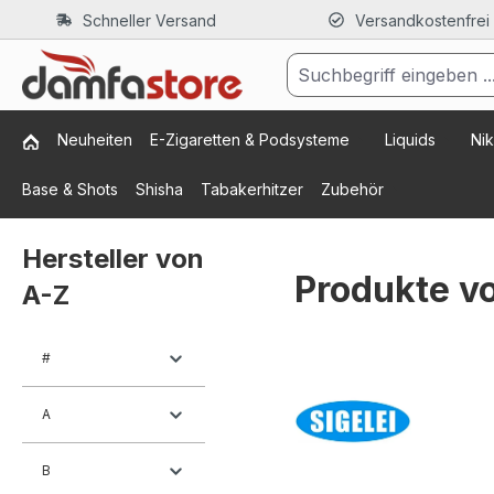
Schneller Versand
Versandkostenfrei
m Hauptinhalt springen
Zur Suche springen
Zur Hauptnavigation springen
Neuheiten
E-Zigaretten & Podsysteme
Liquids
Nik
Base & Shots
Shisha
Tabakerhitzer
Zubehör
Hersteller von
Produkte vo
A-Z
#
A
B