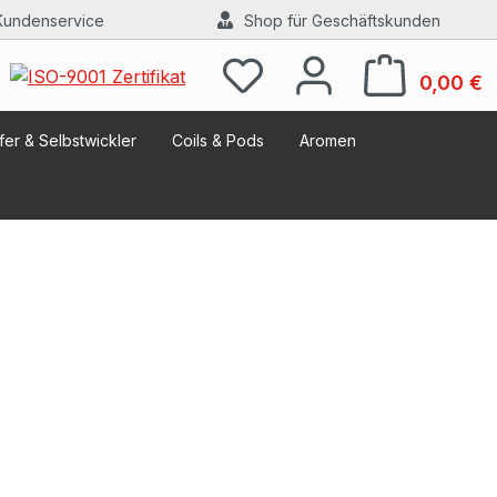
Kundenservice
Shop für Geschäftskunden
W
0,00 €
er & Selbstwickler
Coils & Pods
Aromen