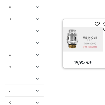
C
D
E
F
G
19,95 €*
H
I
J
K