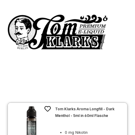
Tom Klarks Aroma Longfill - Dark
Menthol - 5ml in 60ml Flasche
0 mg Nikotin