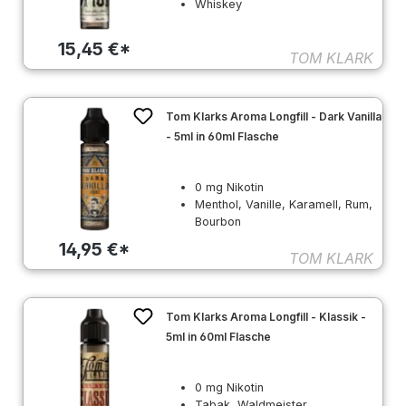
Whiskey
15,45 €*
TOM KLARK
Tom Klarks Aroma Longfill - Dark Vanilla
- 5ml in 60ml Flasche
0 mg Nikotin
Menthol, Vanille, Karamell, Rum,
Bourbon
14,95 €*
TOM KLARK
Tom Klarks Aroma Longfill - Klassik -
5ml in 60ml Flasche
0 mg Nikotin
Tabak, Waldmeister