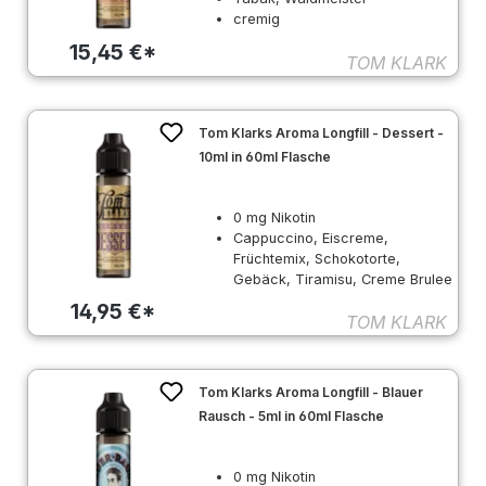
cremig
15,45 €*
TOM KLARK
Tom Klarks Aroma Longfill - Dessert -
10ml in 60ml Flasche
0 mg Nikotin
Cappuccino, Eiscreme,
Früchtemix, Schokotorte,
Gebäck, Tiramisu, Creme Brulee
14,95 €*
TOM KLARK
Tom Klarks Aroma Longfill - Blauer
Rausch - 5ml in 60ml Flasche
0 mg Nikotin