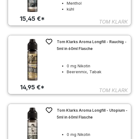
Menthol
kühl
15,45 €*
TOM KLARK
Tom Klarks Aroma Longfill - Rauchig -
5ml in 60ml Flasche
0 mg Nikotin
Beerenmix, Tabak
14,95 €*
TOM KLARK
Tom Klarks Aroma Longfill - Utopium -
5ml in 60ml Flasche
0 mg Nikotin